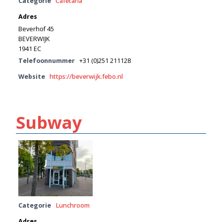
Categorie
Cafetaria
Adres
Beverhof 45
BEVERWIJK
1941 EC
Telefoonnummer
+31 (0)251 211128
Website
https://beverwijk.febo.nl
Subway
Categorie
Lunchroom
Adres