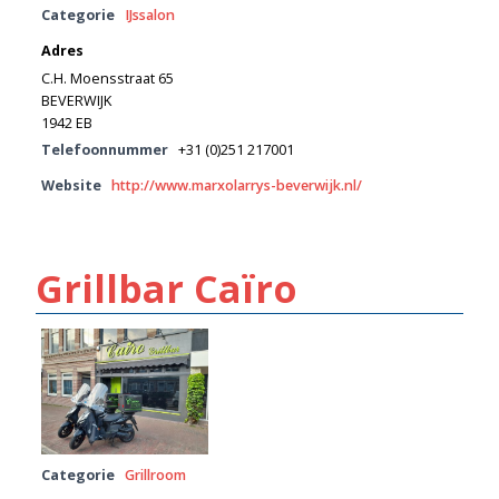
Categorie
IJssalon
Adres
C.H. Moensstraat 65
BEVERWIJK
1942 EB
Telefoonnummer
+31 (0)251 217001
Website
http://www.marxolarrys-beverwijk.nl/
Grillbar Caïro
Categorie
Grillroom