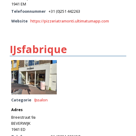
1941 EM
Telefoonnummer
+31 (0)251 442263
Website
https://pizzeriatramonti.ultimatumapp.com
IJsfabrique
Categorie
IJssalon
Adres
Breestraat 9a
BEVERWIJK
1941 ED