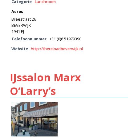
Categorie
Lunchroom
Adres
Breestraat 26
BEVERWIJK
1941 EJ
Telefoonnummer
+31 (0)6 51979390
Website
http://thereloadbeverwijk.nl
IJssalon Marx
O’Larry’s