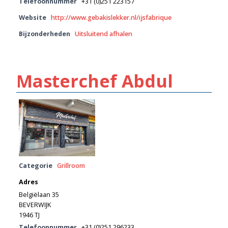
Telefoonnummer
+31 (0)251 223157
Website
http://www.gebakislekker.nl/ijsfabrique
Bijzonderheden
Uitsluitend afhalen
Masterchef Abdul
Categorie
Grillroom
Adres
Belgiëlaan 35
BEVERWIJK
1946 TJ
Telefoonnummer
+31 (0)251 296233