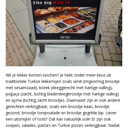
Wil je lekker komen lunchen? Je hebt onder meer keus uit
traditionele Turkse lekkernijen zoals simit (ringvormig broodje
met sesamzaad), börek (deeggerecht met hartige vulling),
poğaça (zacht, luchtig bladerdeegbroodje met hartige vulling)
en açma (luchtig zacht broodje). Daarnaast zijn er ook andere
gerechten verkrijgbaar, zoals een broodje kaas, broodje
gezond, broodje tonijnsalade en broodje gegrilde kip. Liever
een uitsmijter of tosti? Dat kan natuurlijk ook! Er zijn ook
soepen, salades, pasta’s en Turkse pizza’s verkrijgbaar. Nadat