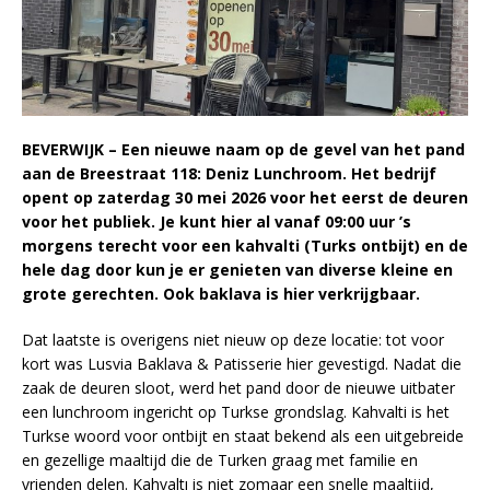
BEVERWIJK – Een nieuwe naam op de gevel van het pand
aan de Breestraat 118: Deniz Lunchroom. Het bedrijf
opent op zaterdag 30 mei 2026 voor het eerst de deuren
voor het publiek. Je kunt hier al vanaf 09:00 uur ’s
morgens terecht voor een kahvalti (Turks ontbijt) en de
hele dag door kun je er genieten van diverse kleine en
grote gerechten. Ook baklava is hier verkrijgbaar.
Dat laatste is overigens niet nieuw op deze locatie: tot voor
kort was Lusvia Baklava & Patisserie hier gevestigd. Nadat die
zaak de deuren sloot, werd het pand door de nieuwe uitbater
een lunchroom ingericht op Turkse grondslag. Kahvalti is het
Turkse woord voor ontbijt en staat bekend als een uitgebreide
en gezellige maaltijd die de Turken graag met familie en
vrienden delen. Kahvaltı is niet zomaar een snelle maaltijd,