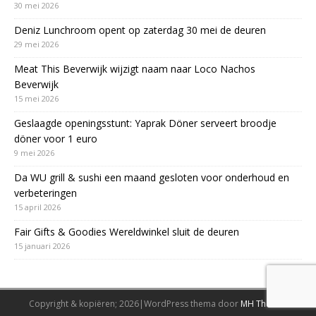
30 mei 2026
Deniz Lunchroom opent op zaterdag 30 mei de deuren
29 mei 2026
Meat This Beverwijk wijzigt naam naar Loco Nachos
Beverwijk
15 mei 2026
Geslaagde openingsstunt: Yaprak Döner serveert broodje
döner voor 1 euro
9 mei 2026
Da WU grill & sushi een maand gesloten voor onderhoud en
verbeteringen
15 april 2026
Fair Gifts & Goodies Wereldwinkel sluit de deuren
15 januari 2026
Copyright & kopiëren; 2026|WordPress thema door
MH Themes