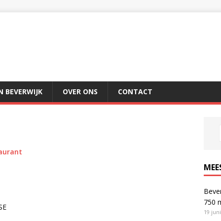
IN BEVERWIJK
OVER ONS
CONTACT
aurant
MEE
Bever
750 
SE
19 jun