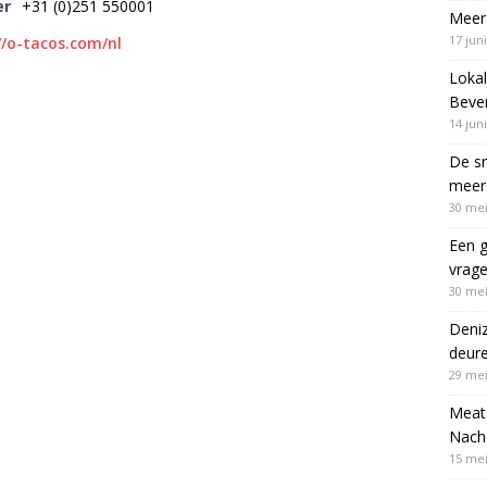
er
+31 (0)251 550001
Meer 
17 jun
//o-tacos.com/nl
Lokal
Bever
14 jun
De sn
meer 
30 mei
Een g
vrag
30 mei
Deni
deur
29 mei
Meat 
Nach
15 mei