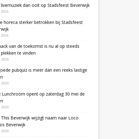
livemuziek dan ooit op Stadsfeest Beverwijk
i 2026
e horeca sterker betrokken bij Stadsfeest
wijk
i 2026
ack van de toekomst is nu al op steeds
plekken te vinden
 2026
oede pubquiz is meer dan een reeks lastige
en
 2026
z Lunchroom opent op zaterdag 30 mei de
en
 2026
This Beverwijk wijzigt naam naar Loco
os Beverwijk
 2026