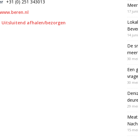
er
+31 (0) 251 343013
Meer 
17 jun
/www.beren.nl
Lokal
Uitsluitend afhalen/bezorgen
Bever
14 jun
De sn
meer 
30 mei
Een g
vrag
30 mei
Deni
deur
29 mei
Meat 
Nach
15 mei