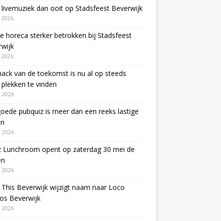
livemuziek dan ooit op Stadsfeest Beverwijk
i 2026
e horeca sterker betrokken bij Stadsfeest
wijk
i 2026
ack van de toekomst is nu al op steeds
plekken te vinden
 2026
oede pubquiz is meer dan een reeks lastige
en
 2026
z Lunchroom opent op zaterdag 30 mei de
en
 2026
This Beverwijk wijzigt naam naar Loco
os Beverwijk
 2026