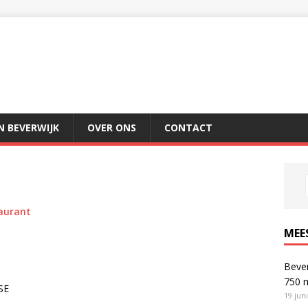
IN BEVERWIJK
OVER ONS
CONTACT
aurant
MEE
Bever
750 
SE
19 jun