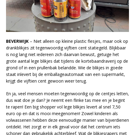
BEVERWIJK
– Niet alleen op kleine plastic flesjes, maar ook op
drankblikjes zit tegenwoordig vijftien cent statiegeld. Blijkbaar
is nog lang niet iedereen zich daarvan bewust, getuige het
grote aantal lege blikjes dat tijdens de kortebaandraverij op de
grond of in een prullenbak belandde. Wie de blikjes in goede
staat inlevert bij de emballageautomaat van een supermarkt,
krijgt die vijftien cent gewoon weer terug.
En ja, veel mensen moeten tegenwoordig op de centjes letten,
dus wat doe je dan? Je neemt een flinke tas mee en je begint
te rapen! Een big shopper vol lege blikjes levert al snel 7,50
euro op en dat is mooi meegenomen! Zowel kinderen als
volwassenen hebben deze eenvoudige manier van bijverdienen
ontdekt. Het zorgt er in elk geval voor dat het centrum iets
schoner dan gebruikelijk achterbleef. Wat de blikjesrapers met