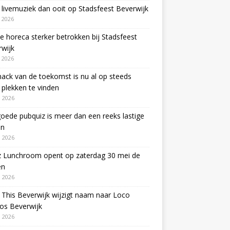
livemuziek dan ooit op Stadsfeest Beverwijk
i 2026
e horeca sterker betrokken bij Stadsfeest
wijk
i 2026
ack van de toekomst is nu al op steeds
plekken te vinden
 2026
oede pubquiz is meer dan een reeks lastige
en
 2026
z Lunchroom opent op zaterdag 30 mei de
en
 2026
This Beverwijk wijzigt naam naar Loco
os Beverwijk
 2026