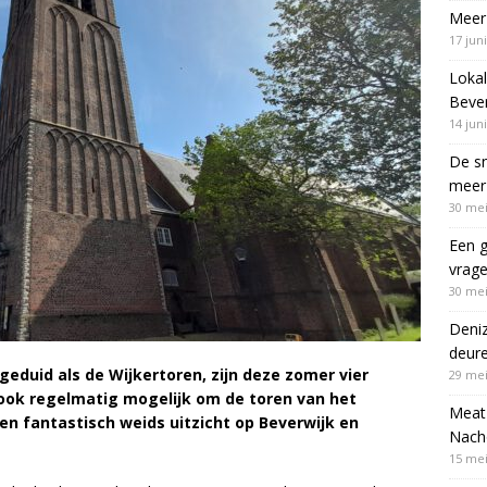
Meer 
17 jun
Lokal
Bever
14 jun
De sn
meer 
30 mei
Een g
vrag
30 mei
Deni
deur
geduid als de Wijkertoren, zijn deze zomer vier
29 mei
 ook regelmatig mogelijk om de toren van het
Meat 
n fantastisch weids uitzicht op Beverwijk en
Nach
15 mei