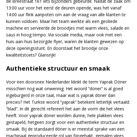
de Breestraat 161 iets bijzonders gebeurde. Nadat de zaak om
13:00 uur voor het eerst de deuren opende, was het vanaf
14:00 uur flink aanpoten om aan de vraag van alle klanten te
kunnen voldoen. Maar het team werkte als een geoliede
machine en serveerde de broodjes met warm vlees, salade en
saus in hoog tempo. Via sociale media, maar ook met een
huis-aan-huis bezorgde flyer, waren de klanten gewezen op
deze openingsstunt. En doorstaat het broodje onze
kwaliteitstoets? Glansrijk!
Authentieke structuur en smaak
Voor een doorsnee Nederlander klinkt de term Yaprak Döner
misschien nog wat onwennig. Het woord “döner” is al goed
ingeburgerd in onze taal, maar wat is yaprak döner dan
precies? Het Turkse woord “yaprak” betekent letterlijk vertaald:
“blad”. In dit gerecht refereert het aan de vorm die het vlees
heeft. Voor yaprak döner worden dunne, hele plakken vlees
gestapeld, hetgeen zorgt voor een authentieke structuur en
smaak. Bij de standaard döner is er meestal sprake van een
machinaal geproduceerde rol van fijngehakt, gemalen vlees