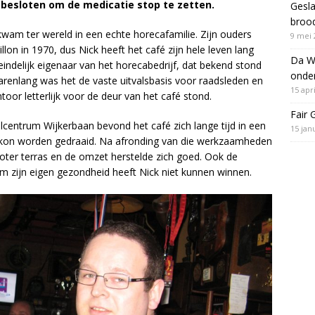
 besloten om de medicatie stop te zetten.
Gesla
brood
am ter wereld in een echte horecafamilie. Zijn ouders
9 mei 
n in 1970, dus Nick heeft het café zijn hele leven lang
Da WU
ndelijk eigenaar van het horecabedrijf, dat bekend stond
onde
Jarenlang was het de vaste uitvalsbasis voor raadsleden en
15 apr
or letterlijk voor de deur van het café stond.
Fair 
lcentrum Wijkerbaan bevond het café zich lange tijd in een
15 jan
kon worden gedraaid. Na afronding van die werkzaamheden
oter terras en de omzet herstelde zich goed. Ook de
om zijn eigen gezondheid heeft Nick niet kunnen winnen.