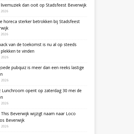
livemuziek dan ooit op Stadsfeest Beverwijk
i 2026
e horeca sterker betrokken bij Stadsfeest
wijk
i 2026
ack van de toekomst is nu al op steeds
plekken te vinden
 2026
oede pubquiz is meer dan een reeks lastige
en
 2026
z Lunchroom opent op zaterdag 30 mei de
en
 2026
This Beverwijk wijzigt naam naar Loco
os Beverwijk
 2026