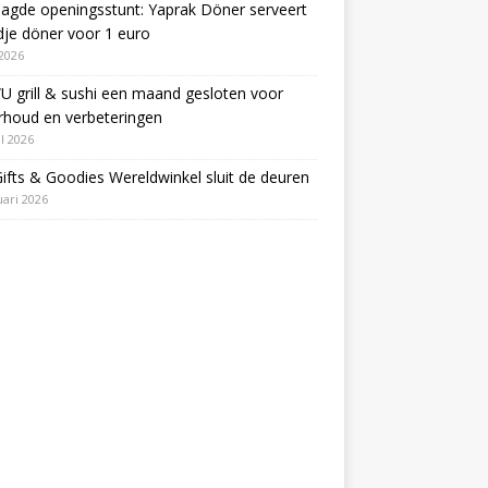
agde openingsstunt: Yaprak Döner serveert
je döner voor 1 euro
2026
 grill & sushi een maand gesloten voor
rhoud en verbeteringen
il 2026
Gifts & Goodies Wereldwinkel sluit de deuren
uari 2026