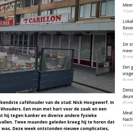
Meer 
17 jun
Lokal
Bever
14 jun
De sn
meer 
30 mei
Een g
vrag
30 mei
Deni
deur
ekendste caféhouder van de stad: Nick Hoogewerf. In
29 mei
féhouders. Een man met hart voor de zaak en een
Meat 
t hij tegen kanker en diverse andere fysieke
Nach
vallen. Twee maanden geleden kreeg hij te horen dat
15 mei
k was. Deze week ontstonden nieuwe complicaties,