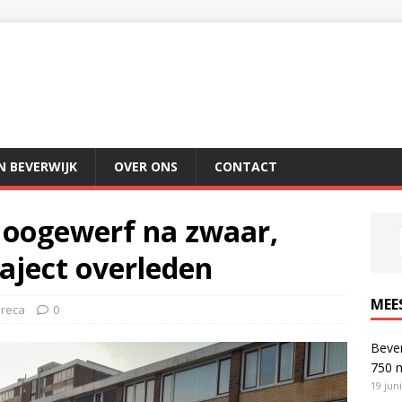
IN BEVERWIJK
OVER ONS
CONTACT
Hoogewerf na zwaar,
aject overleden
MEE
reca
0
Bever
750 
19 jun