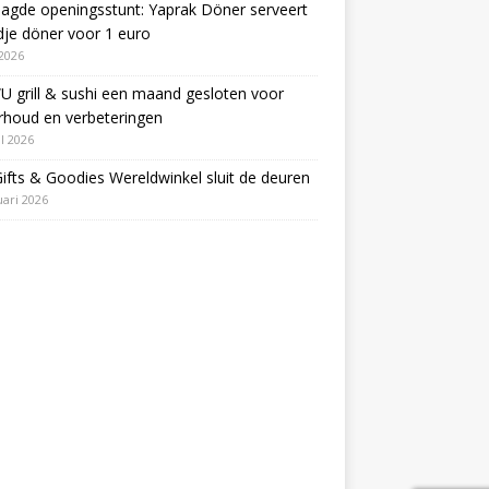
agde openingsstunt: Yaprak Döner serveert
je döner voor 1 euro
2026
 grill & sushi een maand gesloten voor
rhoud en verbeteringen
il 2026
Gifts & Goodies Wereldwinkel sluit de deuren
uari 2026