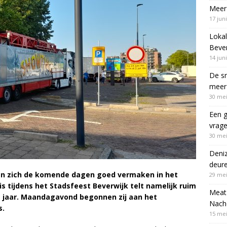
Meer 
17 jun
Lokal
Bever
14 jun
De sn
meer 
30 mei
Een g
vrag
30 mei
Deni
deur
en zich de komende dagen goed vermaken in het
29 mei
is tijdens het Stadsfeest Beverwijk telt namelijk ruim
Meat 
ig jaar. Maandagavond begonnen zij aan het
Nach
s.
15 mei