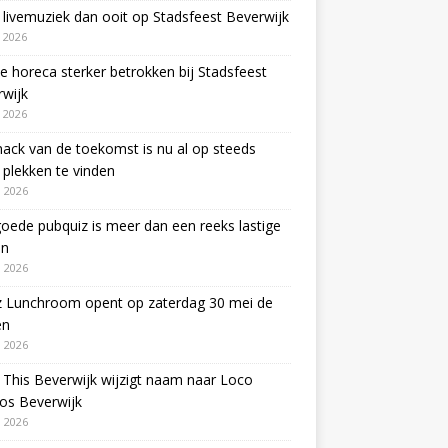
livemuziek dan ooit op Stadsfeest Beverwijk
i 2026
e horeca sterker betrokken bij Stadsfeest
wijk
i 2026
ack van de toekomst is nu al op steeds
plekken te vinden
 2026
oede pubquiz is meer dan een reeks lastige
en
 2026
z Lunchroom opent op zaterdag 30 mei de
en
 2026
This Beverwijk wijzigt naam naar Loco
os Beverwijk
 2026