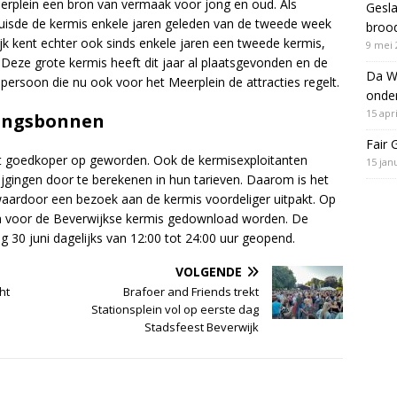
erplein een bron van vermaak voor jong en oud. Als
Gesla
huisde de kermis enkele jaren geleden van de tweede week
brood
jk kent echter ook sinds enkele jaren een tweede kermis,
9 mei 
. Deze grote kermis heeft dit jaar al plaatsgevonden en de
Da WU
 persoon die nu ook voor het Meerplein de attracties regelt.
onde
15 apr
tingsbonnen
Fair 
niet goedkoper op geworden. Ook de kermisexploitanten
15 jan
gingen door te berekenen in hun tarieven. Daarom is het
 waardoor een bezoek aan de kermis voordeliger uitpakt. Op
 voor de Beverwijkse kermis gedownload worden. De
 30 juni dagelijks van 12:00 tot 24:00 uur geopend.
VOLGENDE
ht
Brafoer and Friends trekt
Stationsplein vol op eerste dag
Stadsfeest Beverwijk