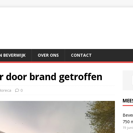
IN BEVERWIJK
OVER ONS
CONTACT
r door brand getroffen
Horeca
0
MEE
Bever
750 
19 jun