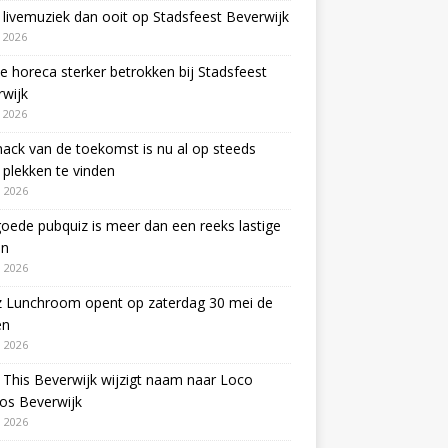
livemuziek dan ooit op Stadsfeest Beverwijk
i 2026
e horeca sterker betrokken bij Stadsfeest
wijk
i 2026
ack van de toekomst is nu al op steeds
plekken te vinden
 2026
oede pubquiz is meer dan een reeks lastige
en
 2026
z Lunchroom opent op zaterdag 30 mei de
en
 2026
This Beverwijk wijzigt naam naar Loco
os Beverwijk
 2026