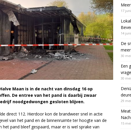
Meer 
17 jun
Lokal
Bever
14 jun
De sn
meer 
30 mei
Een g
vrag
30 mei
Deni
Halve Maan is in de nacht van dinsdag 16 op
deur
ffen. De entree van het pand is daarbij zwaar
29 mei
bedrijf noodgedwongen gesloten blijven.
Meat 
de direct 112. Hierdoor kon de brandweer snel in actie
Nach
evel van het pand en de binnenruimte ter hoogte van de
15 mei
n het pand bleef gespaard, maar er is wel sprake van