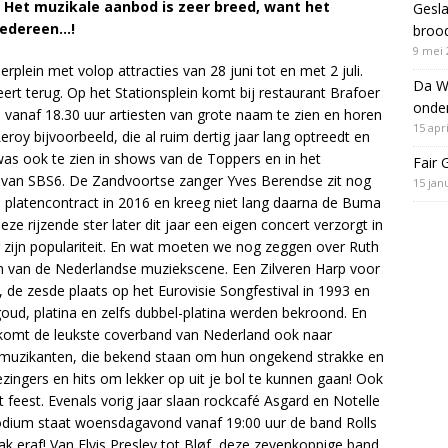
. Het muzikale aanbod is zeer breed, want het
Gesla
 iedereen…!
brood
9 mei 
erplein met volop attracties van 28 juni tot en met 2 juli.
Da WU
ert terug. Op het Stationsplein komt bij restaurant Brafoer
onde
vanaf 18.30 uur artiesten van grote naam te zien en horen
15 apr
roy bijvoorbeeld, die al ruim dertig jaar lang optreedt en
 was ook te zien in shows van de Toppers en in het
Fair 
’ van SBS6. De Zandvoortse zanger Yves Berendse zit nog
15 jan
ste platencontract in 2016 en kreeg niet lang daarna de Buma
 rijzende ster later dit jaar een eigen concert verzorgt in
 zijn populariteit. En wat moeten we nog zeggen over Ruth
den van de Nederlandse muziekscene. Een Zilveren Harp voor
’, de zesde plaats op het Eurovisie Songfestival in 1993 en
oud, platina en zelfs dubbel-platina werden bekroond. En
omt de leukste coverband van Nederland ook naar
e muzikanten, die bekend staan om hun ongekend strakke en
zingers en hits om lekker op uit je bol te kunnen gaan! Ook
feest. Evenals vorig jaar slaan rockcafé Asgard en Notelle
odium staat woensdagavond vanaf 19:00 uur de band Rolls
k eraf! Van Elvis Presley tot Bløf, deze zevenkoppige band