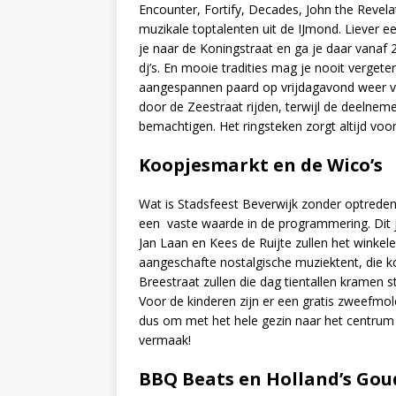
Encounter, Fortify, Decades, John the Revela
muzikale toptalenten uit de IJmond. Liever e
je naar de Koningstraat en ga je daar vanaf 
dj’s. En mooie tradities mag je nooit vergeten
aangespannen paard op vrijdagavond weer van
door de Zeestraat rijden, terwijl de deelnem
bemachtigen. Het ringsteken zorgt altijd voor
Koopjesmarkt en de Wico’s
Wat is Stadsfeest Beverwijk zonder optreden 
een vaste waarde in de programmering. Dit j
Jan Laan en Kees de Ruijte zullen het winkel
aangeschafte nostalgische muziektent, die 
Breestraat zullen die dag tientallen kramen 
Voor de kinderen zijn er een gratis zweefmol
dus om met het hele gezin naar het centrum
vermaak!
BBQ Beats en Holland’s Gou