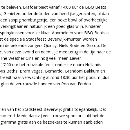
s te beleven. Brafoer biedt vanaf 14:00 uur de BBQ Beats
 Genieten onder de linden van heerlijke gerechten, al dan
 een sappig hamburgertje, een poke bowl of overheerlijke
 verkrijgbaar en natuurlijk een goed glas wijn. Kinderen
 springkussen voor ze klaar. Aanmelden voor BBQ Beats is
met de speciale Stadsfeest Beverwijk-munten worden
ium de bekende zangers Quincy, Niels Bode en Gio op. De
ct van deze avond en neemt je mee terug in de tijd naar de
 The Weather Girls en nog veel meer! Liever
m 17:00 uur het muzikale feest onder de naam Hollands
oris Beths, Bram Vegas, Bernardo, Brandom Bakkum en
treedt naar verwachting al rond 18:30 uur het podium ,dus
ligt in de vertrouwde handen van Ron van Eerden.
len van het Stadsfeest Beverwijk gratis toegankelijk. Dat
enoemd. Mede dankzij veel trouwe sponsors lukt het de
rogramma gratis aan de bezoekers te kunnen aanbieden.