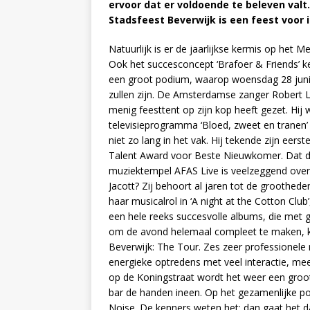
ervoor dat er voldoende te beleven valt
Stadsfeest Beverwijk is een feest voor
Natuurlijk is er de jaarlijkse kermis op het Me
Ook het succesconcept ‘Brafoer & Friends’ ke
een groot podium, waarop woensdag 28 juni 
zullen zijn. De Amsterdamse zanger Robert Le
menig feesttent op zijn kop heeft gezet. Hij
televisieprogramma ‘Bloed, zweet en tranen
niet zo lang in het vak. Hij tekende zijn eer
Talent Award voor Beste Nieuwkomer. Dat deze
muziektempel AFAS Live is veelzeggend over
Jacott? Zij behoort al jaren tot de groothe
haar musicalrol in ‘A night at the Cotton Club
een hele reeks succesvolle albums, die met g
om de avond helemaal compleet te maken, k
Beverwijk: The Tour. Zes zeer professionel
energieke optredens met veel interactie, mee
op de Koningstraat wordt het weer een groot 
bar de handen ineen. Op het gezamenlijke p
Noise. De kenners weten het: dan gaat het da