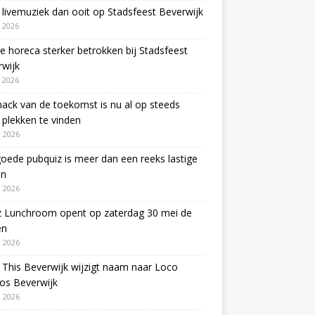
livemuziek dan ooit op Stadsfeest Beverwijk
i 2026
e horeca sterker betrokken bij Stadsfeest
wijk
i 2026
ack van de toekomst is nu al op steeds
plekken te vinden
 2026
oede pubquiz is meer dan een reeks lastige
en
 2026
z Lunchroom opent op zaterdag 30 mei de
en
 2026
This Beverwijk wijzigt naam naar Loco
os Beverwijk
 2026