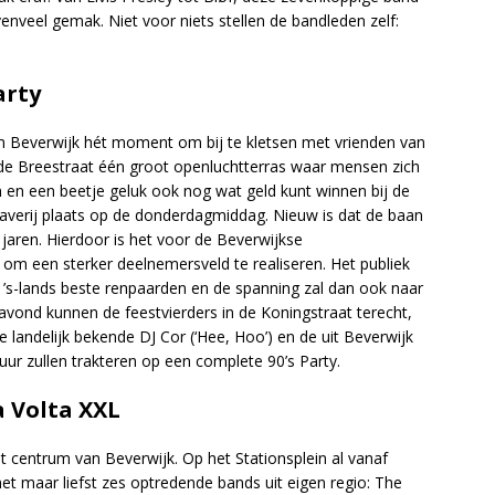
enveel gemak. Niet voor niets stellen de bandleden zelf:
arty
n Beverwijk hét moment om bij te kletsen met vrienden van
s de Breestraat één groot openluchtterras waar mensen zich
 en een beetje geluk ook nog wat geld kunt winnen bij de
raverij plaats op de donderdagmiddag. Nieuw is dat de baan
e jaren. Hierdoor is het voor de Beverwijkse
k om een sterker deelnemersveld te realiseren. Het publiek
’s-lands beste renpaarden en de spanning zal dan ook naar
ond kunnen de feestvierders in de Koningstraat terecht,
landelijk bekende DJ Cor (‘Hee, Hoo’) en de uit Beverwijk
uur zullen trakteren op een complete 90’s Party.
a Volta XXL
centrum van Beverwijk. Op het Stationsplein al vanaf
et maar liefst zes optredende bands uit eigen regio: The