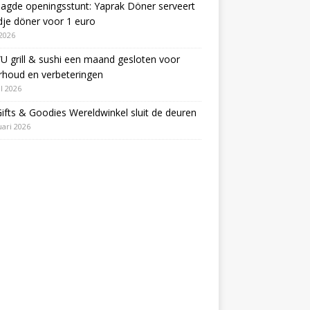
agde openingsstunt: Yaprak Döner serveert
je döner voor 1 euro
2026
 grill & sushi een maand gesloten voor
rhoud en verbeteringen
il 2026
Gifts & Goodies Wereldwinkel sluit de deuren
uari 2026