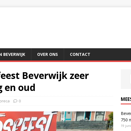
IN BEVERWIJK
OVER ONS
CONTACT
est Beverwijk zeer
g en oud
MEE
oreca
0
Bever
750 
19 jun