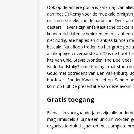
Ook op de andere podia is zaterdag van alle
aan met DJ Remy voor de muzikale omlijsting.
niet rechtstreeks van de barbecue! Denk aan
oesters. Tevens zijn er fantastische cocktails
kunnen zich laten schminken en er staat een
niet nodig, alle hapjes en drankjes kunnen 
betaald. Na afloop treden op het grote pod
achtkoppige coverband Soul ‘O is de hoofd-a
hits van Chic, Stevie Wonder, The Bee Gees,
Nederlandstalig? In de Koningstraat start o
Goud met optredens van Ben Valkenburg, B
hoofd-act Sander Kwarten. Let op: Sander be
kom op tijd! De presentatie van deze avond 
Gratis toegang
Evenals in voorgaande jaren zijn alle onderde
mag inmiddels al bijna een unicum worden g
organisatie ook dit jaar om het complete p