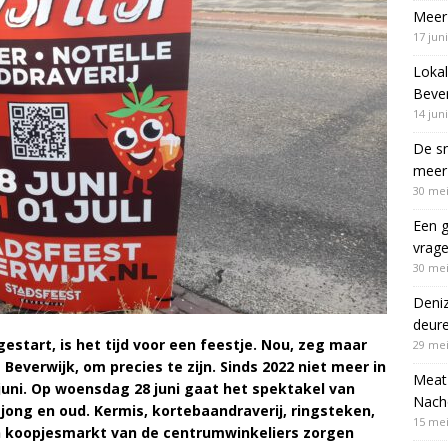
Meer 
17 jun
Lokal
Bever
14 jun
De sn
meer 
30 mei
Een g
vrag
30 mei
Deni
deur
gestart, is het tijd voor een feestje. Nou, zeg maar
29 mei
Beverwijk, om precies te zijn. Sinds 2022 niet meer in
Meat 
juni. Op woensdag 28 juni gaat het spektakel van
Nach
jong en oud. Kermis, kortebaandraverij, ringsteken,
15 mei
en koopjesmarkt van de centrumwinkeliers zorgen