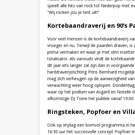
speelt alle hits van rock tot Nederpop met ev
“Wij rocken jou je tent uit!”
Kortebaandraverij en 90’s P
Voor veel mensen is de kortebaandraverij va
vroeger en nu. Terwijl de paarden draven, i
prima vermaken en waar je met slim inzetten
totalisator. Als vanouds vindt de kortebaand
dit jaar iets langer zal zijn dan in voorgaand
harddraverijstichting Prins Bernhard mogelij
mag zich verheugen op de aanwezigheid van 
verwachting weer hoog oplopen. Donderdagav
waar op het podium van Asgard en Notelle de 
afkomstige DJ Toine het publiek vanaf 19:00 
Ringsteken, Popfoer en Vill
Ook op vrijdag een bomvol programma in het 
16:30 uur het succesvolle concept Popfoer m