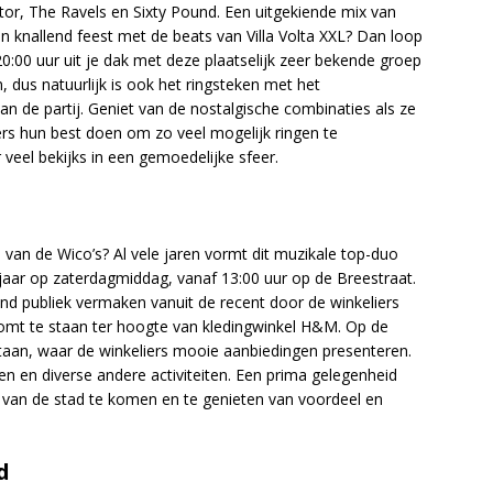
tor, The Ravels en Sixty Pound. Een uitgekiende mix van
en knallend feest met de beats van Villa Volta XXL? Dan loop
20:00 uur uit je dak met deze plaatselijk zeer bekende groep
, dus natuurlijk is ook het ringsteken met het
 de partij. Geniet van de nostalgische combinaties als ze
ers hun best doen om zo veel mogelijk ringen te
 veel bekijks in een gemoedelijke sfeer.
van de Wico’s? Al vele jaren vormt dit muzikale top-duo
aar op zaterdagmiddag, vanaf 13:00 uur op de Breestraat.
end publiek vermaken vanuit de recent door de winkeliers
komt te staan ter hoogte van kledingwinkel H&M. Op de
staan, waar de winkeliers mooie aanbiedingen presenteren.
en en diverse andere activiteiten. Een prima gelegenheid
 van de stad te komen en te genieten van voordeel en
d