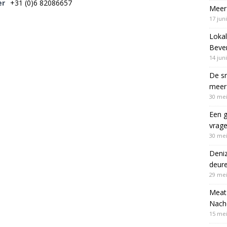
er
+31 (0)6 82086657
Meer 
17 jun
Lokal
Bever
14 jun
De sn
meer 
30 mei
Een g
vrag
30 mei
Deni
deur
29 mei
Meat 
Nach
15 mei