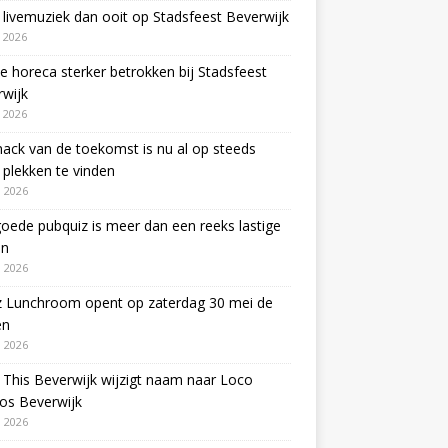
livemuziek dan ooit op Stadsfeest Beverwijk
i 2026
e horeca sterker betrokken bij Stadsfeest
wijk
i 2026
ack van de toekomst is nu al op steeds
plekken te vinden
 2026
oede pubquiz is meer dan een reeks lastige
en
 2026
z Lunchroom opent op zaterdag 30 mei de
en
 2026
This Beverwijk wijzigt naam naar Loco
os Beverwijk
 2026