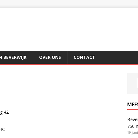
IN BEVERWIJK
OVER ONS
CONTACT
MEE
g 42
Bever
750 
 HC
19 jun