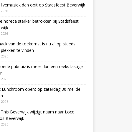
livemuziek dan ooit op Stadsfeest Beverwijk
i 2026
e horeca sterker betrokken bij Stadsfeest
wijk
i 2026
ack van de toekomst is nu al op steeds
plekken te vinden
 2026
oede pubquiz is meer dan een reeks lastige
en
 2026
z Lunchroom opent op zaterdag 30 mei de
en
 2026
This Beverwijk wijzigt naam naar Loco
os Beverwijk
 2026