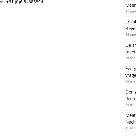
er
+31 (0)6 54685894
Meer 
17 jun
Lokal
Bever
14 jun
De sn
meer 
30 mei
Een g
vrag
30 mei
Deni
deur
29 mei
Meat 
Nach
15 mei