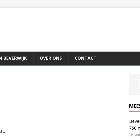
IN BEVERWIJK
OVER ONS
CONTACT
MEE
Bever
750 
 BD
19 jun