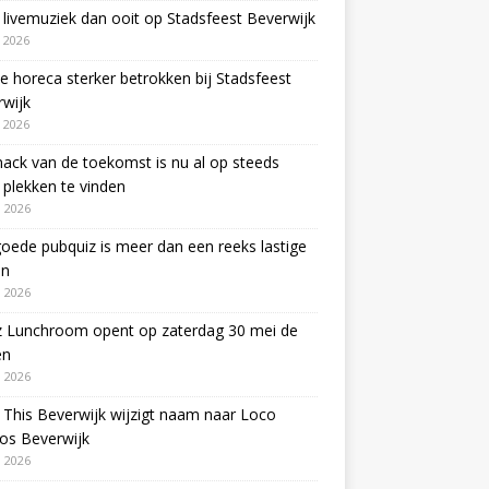
livemuziek dan ooit op Stadsfeest Beverwijk
i 2026
e horeca sterker betrokken bij Stadsfeest
wijk
i 2026
ack van de toekomst is nu al op steeds
plekken te vinden
 2026
oede pubquiz is meer dan een reeks lastige
en
 2026
z Lunchroom opent op zaterdag 30 mei de
en
 2026
This Beverwijk wijzigt naam naar Loco
os Beverwijk
 2026