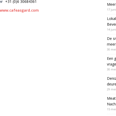
er
+31 (0)6 30684361
Meer 
17 jun
//www.cafeasgard.com
Lokal
Bever
14 jun
De sn
meer 
30 mei
Een g
vrag
30 mei
Deni
deur
29 mei
Meat 
Nach
15 mei