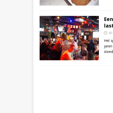
Een
las
30
Het s
jaren
steed