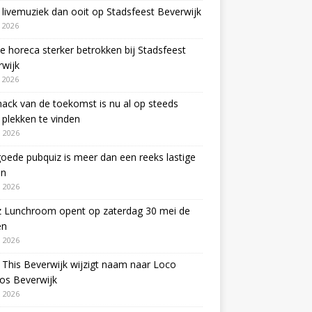
livemuziek dan ooit op Stadsfeest Beverwijk
i 2026
e horeca sterker betrokken bij Stadsfeest
wijk
i 2026
ack van de toekomst is nu al op steeds
plekken te vinden
 2026
oede pubquiz is meer dan een reeks lastige
en
 2026
z Lunchroom opent op zaterdag 30 mei de
en
 2026
This Beverwijk wijzigt naam naar Loco
os Beverwijk
 2026