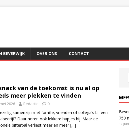
IN BEVERWIJK
OVER ONS
CONTACT
snack van de toekomst is nu al op
eds meer plekken te vinden
MEE
 mei 2026
Redactie
0
Bever
ezellig samenzijn met familie, vrienden of collega’s bij een
750 
abedrijf? Daar horen ook lekkere hapjes bij. Maar de
19 jun
tionele bitterbal verliest meer en meer
[…]