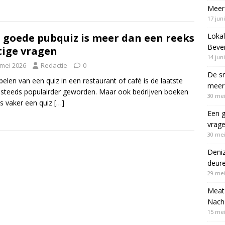
Meer 
17 jun
Lokal
 goede pubquiz is meer dan een reeks
Bever
tige vragen
14 jun
 mei 2026
Redactie
0
De sn
pelen van een quiz in een restaurant of café is de laatste
meer 
 steeds populairder geworden. Maar ook bedrijven boeken
30 mei
s vaker een quiz
[…]
Een g
vrag
30 mei
Deni
deur
29 mei
Meat 
Nach
15 mei